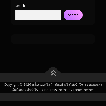
Search
Search
Copyright © 2026 สล็อตออนไลน์ เล่นอย่างไรให้เข้าใจระบบเกมและ
เพิ่มโอกาสทำกำไร
–
OnePress
theme by FameThemes