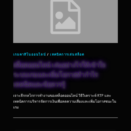
เกมคาสิโนออนไลน์
/
เทคนิคการเล่นสล็อต
สล็อตออนไลน์ เล่นอย่างไรให้เข้าใจ
ระบบเกมและเพิ่มโอกาสทำกำไร
เทคนิคและข้อควรรู้
เจาะลึกกลไกการทำงานของสล็อตออนไลน์ วิธีวิเคราะห์ RTP และ
เทคนิคการบริหารจัดการเงินเพื่อลดความเสี่ยงและเพิ่มโอกาสชนะใน
เกม