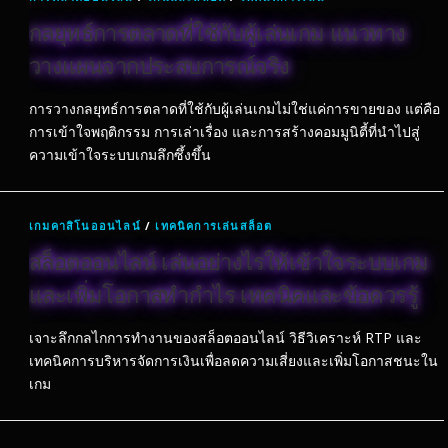
กลยุทธ์การตลาดที่ใช้กับผู้เล่นเกม แนวทาง
วางแผนจากประสบการณ์จริง
การวางกลยุทธ์การตลาดที่ใช้กับผู้เล่นเกมไม่ใช่แค่การขายของ แต่คือ
การเข้าใจพฤติกรรม การเล่าเรื่อง และการสร้างคอมมูนิตี้ที่นำไปสู่
ความเข้าใจระบบเกมลึกซึ้งขึ้น
เกมคาสิโนออนไลน์
/
เทคนิคการเล่นสล็อต
สล็อตออนไลน์ เล่นอย่างไรให้เข้าใจระบบเกม
และเพิ่มโอกาสทำกำไร เทคนิคและข้อควรรู้
เจาะลึกกลไกการทำงานของสล็อตออนไลน์ วิธีวิเคราะห์ RTP และ
เทคนิคการบริหารจัดการเงินเพื่อลดความเสี่ยงและเพิ่มโอกาสชนะใน
เกม