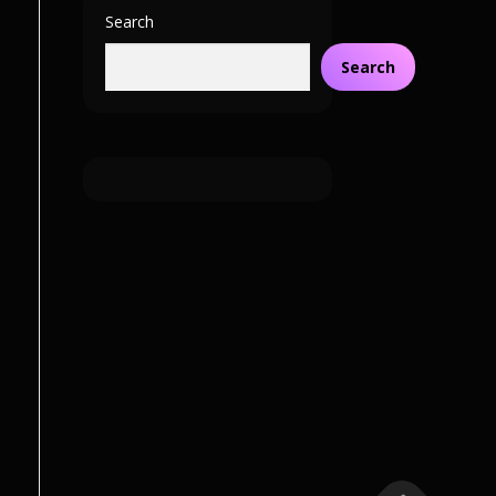
Search
Search