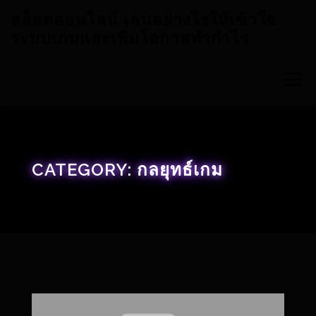
Skip
สล็อตออนไลน์ เล่นอย่างไรให้เข้าใจ
to
ระบบเกมและเพิ่มโอกาสทำกำไร
content
Menu
MENU
CONTACT
ABOUT US
CATEGORY:
กลยุทธ์เกม
PRIVACY POLICY