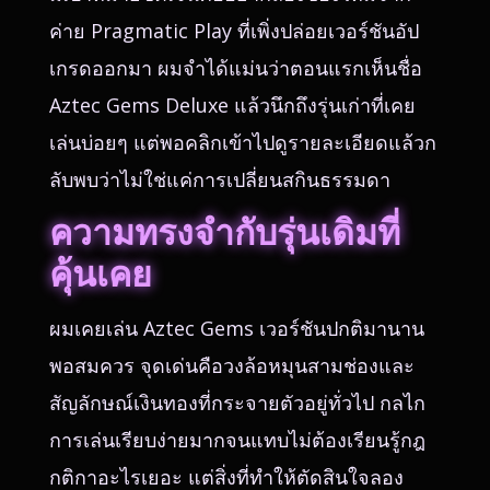
ค่าย Pragmatic Play ที่เพิ่งปล่อยเวอร์ชันอัป
เกรดออกมา ผมจำได้แม่นว่าตอนแรกเห็นชื่อ
Aztec Gems Deluxe แล้วนึกถึงรุ่นเก่าที่เคย
เล่นบ่อยๆ แต่พอคลิกเข้าไปดูรายละเอียดแล้วก
ลับพบว่าไม่ใช่แค่การเปลี่ยนสกินธรรมดา
ความทรงจำกับรุ่นเดิมที่
คุ้นเคย
ผมเคยเล่น Aztec Gems เวอร์ชันปกติมานาน
พอสมควร จุดเด่นคือวงล้อหมุนสามช่องและ
สัญลักษณ์เงินทองที่กระจายตัวอยู่ทั่วไป กลไก
การเล่นเรียบง่ายมากจนแทบไม่ต้องเรียนรู้กฎ
กติกาอะไรเยอะ แต่สิ่งที่ทำให้ตัดสินใจลอง