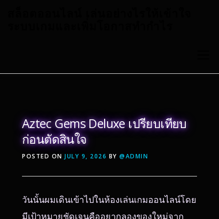
Skip
สล็อตออนไลน์ เล่นอย่างไรให้เข้าใจ
to
ระบบเกมและเพิ่มโอกาสทำกำไร
content
Menu
MENU
CONTACT
ABOUT US
Aztec Gems Deluxe เปรียบเทียบ
ก่อนตัดสินใจ
PRIVACY POLICY
POSTED ON
JULY 9, 2026
BY
@ADMIN
วันนั้นผมเดินเข้าไปในห้องเล่นเกมออนไลน์โดย
มีเป้าหมายชัดเจนคืออยากลองของใหม่จาก